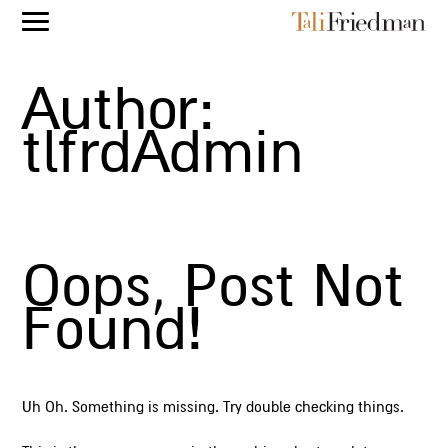
Author:
tlfrdAdmin
Oops, Post Not
Found!
Uh Oh. Something is missing. Try double checking things.