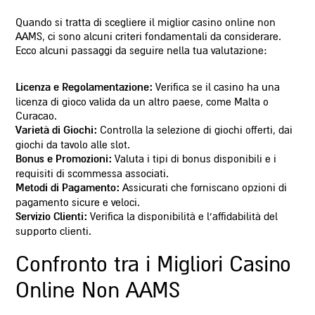
Quando si tratta di scegliere il miglior casino online non
AAMS, ci sono alcuni criteri fondamentali da considerare.
Ecco alcuni passaggi da seguire nella tua valutazione:
Licenza e Regolamentazione:
Verifica se il casino ha una
licenza di gioco valida da un altro paese, come Malta o
Curacao.
Varietà di Giochi:
Controlla la selezione di giochi offerti, dai
giochi da tavolo alle slot.
Bonus e Promozioni:
Valuta i tipi di bonus disponibili e i
requisiti di scommessa associati.
Metodi di Pagamento:
Assicurati che forniscano opzioni di
pagamento sicure e veloci.
Servizio Clienti:
Verifica la disponibilità e l’affidabilità del
supporto clienti.
Confronto tra i Migliori Casino
Online Non AAMS