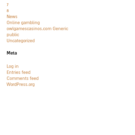
7
8
News
Online gambling
owlgamescasinos.com Generic
public
Uncategorized
Meta
Log in
Entries feed
Comments feed
WordPress.org