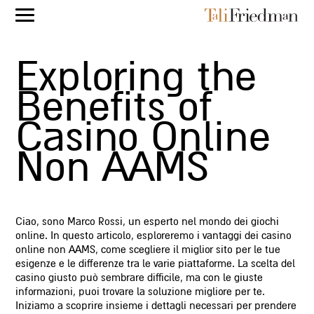
Exploring the
Benefits of
Casino Online
Non AAMS
Ciao, sono Marco Rossi, un esperto nel mondo dei giochi
online. In questo articolo, esploreremo i vantaggi dei casino
online non AAMS, come scegliere il miglior sito per le tue
esigenze e le differenze tra le varie piattaforme. La scelta del
casino giusto può sembrare difficile, ma con le giuste
informazioni, puoi trovare la soluzione migliore per te.
Iniziamo a scoprire insieme i dettagli necessari per prendere