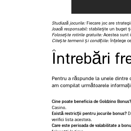
Studiază jocurile:
Fiecare joc are strategi
Joacă responsabil:
stabilește un buget și
Folosește rotirile gratuite:
Acestea sunt id
Citește termenii și condițiile:
Înțelege ce
Întrebări fr
Pentru a răspunde la unele dintre 
am compilat următoarele informați
Cine poate beneficia de Goldzino Bonus
Casino.
Există restricții pentru jocurile bonus?
Da
verifici lista acestora.
Care este perioada de valabilitate a bonu