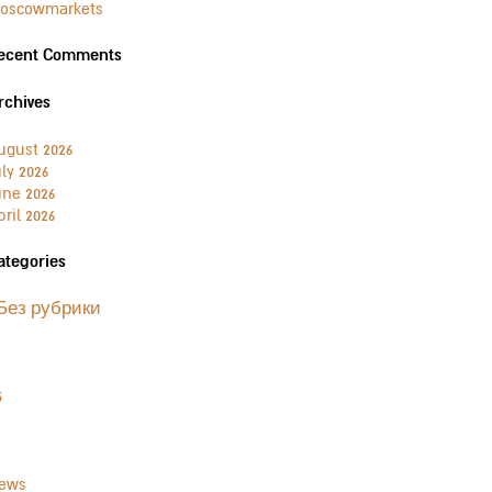
oscowmarkets
ecent Comments
rchives
ugust 2026
uly 2026
une 2026
pril 2026
ategories
 Без рубрики
5
ews