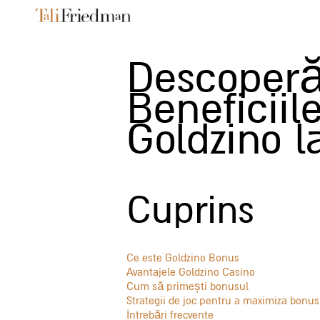
Descoperă
Beneficiil
Goldzino l
Cuprins
Ce este Goldzino Bonus
Avantajele Goldzino Casino
Cum să primești bonusul
Strategii de joc pentru a maximiza bonus
Întrebări frecvente