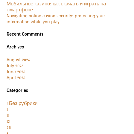
Мобильное казино: как скачать и играть на
смартфоне
Navigating online casino security: protecting your
information while you play
Recent Comments
Archives
August 2026
July 2026
June 2026
April 2026
Categories
! Без рубрики
1
11
12
25
6