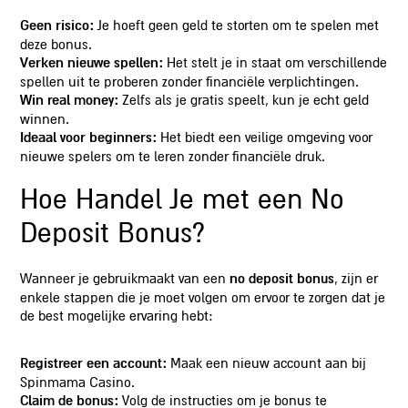
Geen risico:
Je hoeft geen geld te storten om te spelen met
deze bonus.
Verken nieuwe spellen:
Het stelt je in staat om verschillende
spellen uit te proberen zonder financiële verplichtingen.
Win real money:
Zelfs als je gratis speelt, kun je echt geld
winnen.
Ideaal voor beginners:
Het biedt een veilige omgeving voor
nieuwe spelers om te leren zonder financiële druk.
Hoe Handel Je met een No
Deposit Bonus?
Wanneer je gebruikmaakt van een
no deposit bonus
, zijn er
enkele stappen die je moet volgen om ervoor te zorgen dat je
de best mogelijke ervaring hebt:
Registreer een account:
Maak een nieuw account aan bij
Spinmama Casino.
Claim de bonus:
Volg de instructies om je bonus te