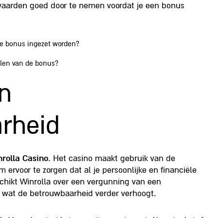
waarden goed door te nemen voordat je een bonus
de bonus ingezet worden?
elen van de bonus?
en
rheid
rolla Casino
. Het casino maakt gebruik van de
ervoor te zorgen dat al je persoonlijke en financiële
schikt Winrolla over een vergunning van een
 wat de betrouwbaarheid verder verhoogt.