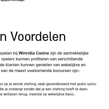
n Voordelen
Winrolla Casino
spelen bij
zijn de aantrekkelijke
spelers kunnen profiteren van verschillende
de klanten kunnen genieten van wekelijkse en
 van de meest voorkomende bonussen zijn:
 op je eerste storting, vaak gecombineerd met gratis spins.
e je ontvangt zonder dat je een storting hoeft te doen.
 verliezen terug, meestal op wekelijkse basis.