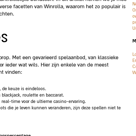
N
verse facetten van Winrolla, waarom het zo populair is
O
chten.
o
p
U
es
M
L
oorop. Met een gevarieerd spelaanbod, van klassieke
E
voor ieder wat wils. Hier zijn enkele van de meest
C
nt vinden:
W
 de keuze is eindeloos.
 blackjack, roulette en baccarat.
 real-time voor de ultieme casino-ervaring.
ts die je leven kunnen veranderen, zijn deze spellen niet te
ingspercentage