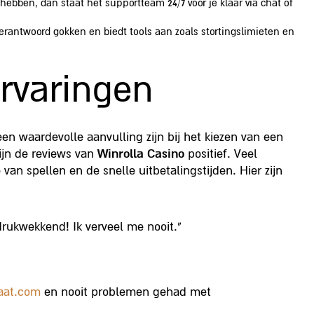
ebben, dan staat het supportteam 24/7 voor je klaar via chat of
rantwoord gokken en biedt tools aan zoals stortingslimieten en
rvaringen
en waardevolle aanvulling zijn bij het kiezen van een
Winrolla Casino
ijn de reviews van
positief. Veel
 van spellen en de snelle uitbetalingstijden. Hier zijn
drukwekkend! Ik verveel me nooit.”
laat.com
en nooit problemen gehad met